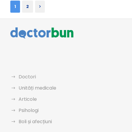
1
2
Doctori
Unități medicale
Articole
Psihologi
Boli și afecțiuni