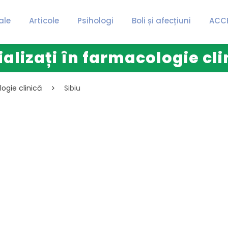
ale
Articole
Psihologi
Boli și afecțiuni
ACC
alizați în farmacologie cli
logie clinică
Sibiu