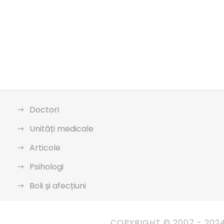
Doctori
Unități medicale
Articole
Psihologi
Boli și afecțiuni
COPYRIGHT © 2007 - 202