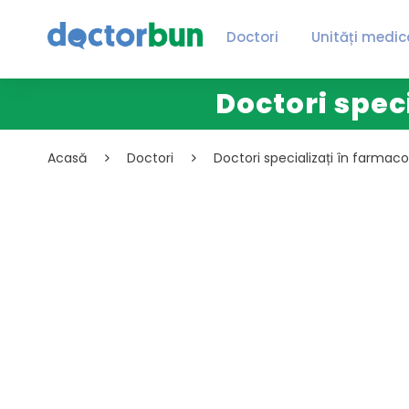
Doctori
Unități medic
Doctori speci
Acasă
Doctori
Doctori specializați în farmaco