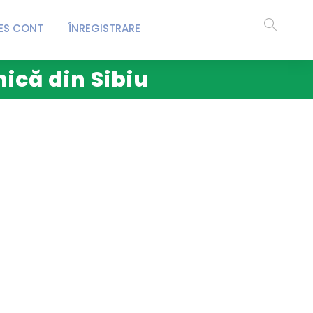
ES CONT
ÎNREGISTRARE
nică din Sibiu