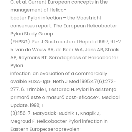
C, et al. Current European concepts in the
management of Helico-
bacter Pylori infection – the Maastricht
consensus report. The European Helicobacter
Pylori Study Group
(EHPSG). Eur J Gastroenterol Hepatol 1997; 9:1-2.
5. van de Wouw BA, de Boer WA, Jans AR, Staals
AP, Roymans RT. Serodiagnosis of Helicobacter
Pylori
infection: an evaluation of a commercially
avaible ELISA-IgG. Neth J Med 1995;47(6):272-
277. 6. Trimble I, Testarea H. Pylori în asistența
primară este o măsură cost-eficace?,. Medical
Update, 1998; I
(3):156. 7. Matyasiak-Budnik T, Knapik Z,
Megraud F. Helicobacter Pylori infection in
Eastern Europe: seroprevalen-