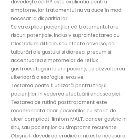
dovedește că HP este explicația pentru
simptome, iar tratamentul nu va duce în mod
necesar la dispariția lor.
Se va explica pacienților că tratamentul are
riscuri potențiale, inclusiv suprainfectarea cu
Clostridium difficile, sau efecte adverse, ca
tulburări ale gustului și diareea, precum și
accentuarea simptomelor de reflux
gastroesofagian la unii pacienți, cu dezvoltarea
ulterioară a esofagitei erozive.
Testarea poate fi utilizată pentru triajul
pacienților în vederea efectuării endoscopiei.
Testarea de rutină posttratament este
recomandată doar pacienților cu istoric de
ulcer complicat, limfom MALT, cancer gastric in
situ, sau pacienților cu simptome recurente.
Obișnuit, dovedirea eradicării nu este necesara.