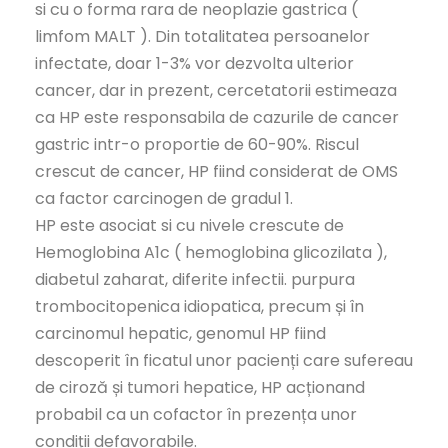
si cu o forma rara de neoplazie gastrica (
limfom MALT ). Din totalitatea persoanelor
infectate, doar 1-3% vor dezvolta ulterior
cancer, dar in prezent, cercetatorii estimeaza
ca HP este responsabila de cazurile de cancer
gastric intr-o proportie de 60-90%. Riscul
crescut de cancer, HP fiind considerat de OMS
ca factor carcinogen de gradul 1.
HP este asociat si cu nivele crescute de
Hemoglobina A1c ( hemoglobina glicozilata ),
diabetul zaharat, diferite infectii. purpura
trombocitopenica idiopatica, precum și în
carcinomul hepatic, genomul HP fiind
descoperit în ficatul unor pacienți care sufereau
de ciroză și tumori hepatice, HP acționand
probabil ca un cofactor în prezența unor
condiții defavorabile.