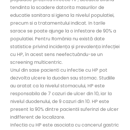
tendinta la scadere datorita masurilor de
educatie sanitara si igiena la nivelul populatiei,
precum si a tratamentului indicat. In tarile
sarace se poate ajunge la o infestare de 90% a
populatiei. Pentru România nu există date
statistice privind incidența și prevalența infecției
cu HP, în acest sens neefectuându-se un
screening multicentric.
Unul din sase pacienti cu infectie cu HP pot
dezvolta ulcere la duoden sau stomac. Studiile
au aratat ca la nivelul stomacului, HP este
responsabila de 7 cazuri de ulcer din 10, iar la
nivelul duodenului, de 9 cazuri din 10. HP este
present la 90% dintre pacientii suferinzi de ulcer
indifferent de localizare.
Infectia cu HP este asociata cu cancerul gastric