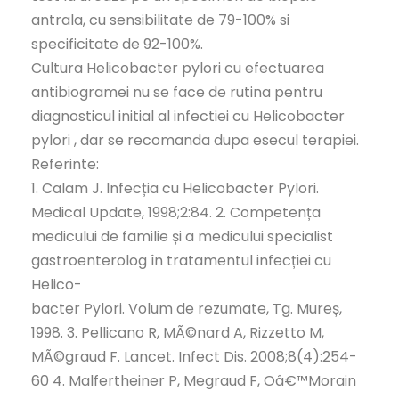
antrala, cu sensibilitate de 79-100% si
specificitate de 92-100%.
Cultura Helicobacter pylori cu efectuarea
antibiogramei nu se face de rutina pentru
diagnosticul initial al infectiei cu Helicobacter
pylori , dar se recomanda dupa esecul terapiei.
Referinte:
1. Calam J. Infecția cu Helicobacter Pylori.
Medical Update, 1998;2:84. 2. Competența
medicului de familie și a medicului specialist
gastroenterolog în tratamentul infecției cu
Helico-
bacter Pylori. Volum de rezumate, Tg. Mureș,
1998. 3. Pellicano R, MÃ©nard A, Rizzetto M,
MÃ©graud F. Lancet. Infect Dis. 2008;8(4):254-
60 4. Malfertheiner P, Megraud F, Oâ€™Morain