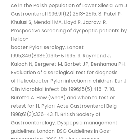
ce in the Polish population of Lower Silesia. Am J
Gastroenterol 1996;91(12):2513-2515. 8. Patel P,
Khulusi S, Mendall MA, Lloyd R, Jazrawi R.
Prospective screening of dyspeptic patients by
Helico-
bacter Pylori serology. Lancet
1995;346(8986):1315-8 1995. 9. Raymond J,
Kalach N, Bergeret M, Barbet JP, Benhamou PH.
Evaluation of a serological test for diagnosis
of Helicobacter Pylori infection in children. Eur J
Clin Microbiol Infect Dis 1996;15(5):415-7. 10.
Burette A. How (who?) and when to test or
retest for H. Pylori. Acte Gastroenterol Belg
1998;61(3):336-43. 11. British Society of
Gastroenterology. Dyspepsia management
guidelines. London: BSG Guidelines in Gas-