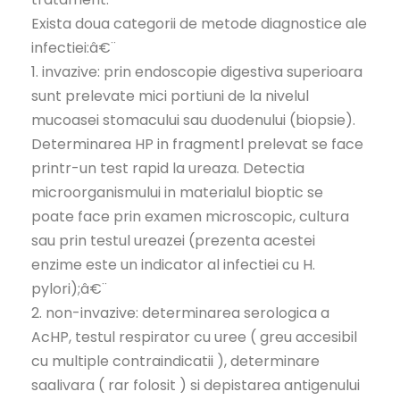
Exista doua categorii de metode diagnostice ale
infectiei:â€¨
1. invazive: prin endoscopie digestiva superioara
sunt prelevate mici portiuni de la nivelul
mucoasei stomacului sau duodenului (biopsie).
Determinarea HP in fragmentl prelevat se face
printr-un test rapid la ureaza. Detectia
microorganismului in materialul bioptic se
poate face prin examen microscopic, cultura
sau prin testul ureazei (prezenta acestei
enzime este un indicator al infectiei cu H.
pylori);â€¨
2. non-invazive: determinarea serologica a
AcHP, testul respirator cu uree ( greu accesibil
cu multiple contraindicatii ), determinare
saalivara ( rar folosit ) si depistarea antigenului