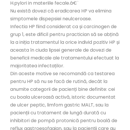
H.pylori in materiile fecale.â€¨
Nu există dovezi că eradicarea HP va elimina
simptomele dispepsiei neulceroase.
Infectia HP fiind considerat ca și carcinogen de
grup 1, este dificil pentru practician să se abțină
la a iniția tratamentul la orice individ pozitiv HP și
aceasta în ciuda lipsei generale de dovezi de
beneficii medicale ale tratamentului efectuat la
majoritatea infectaților.
Din aceste motive se recomandă ca testarea
pentru HP să nu se facă de rutină, decât la
anumite categorii de pacienți bine definite: cei
cu boala ulceroasă activă, istoric documentat
de ulcer peptic, limfom gastric MALT, sau la
pacienții cu tratament de lungă durată cu
inhibitori de pompă protonică pentru boală de
reflux gastroesofagian, sau la pacienții care au