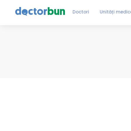
Doctori
Unități medic