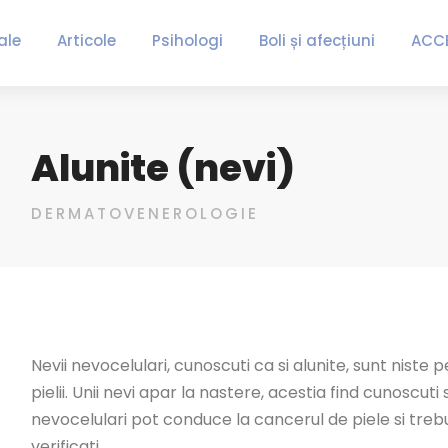
ale
Articole
Psihologi
Boli și afecțiuni
ACC
Alunite (nevi)
DERMATOVENEROLOGIE
Nevii nevocelulari, cunoscuti ca si alunite, sunt niste 
pielii. Unii nevi apar la nastere, acestia find cunoscut
nevocelulari pot conduce la cancerul de piele si treb
verificati.