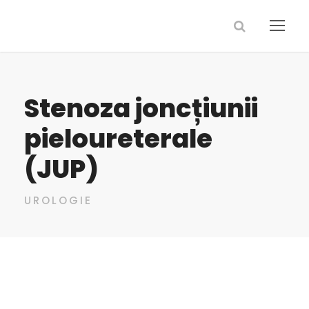
Stenoza joncțiunii
pieloureterale
(JUP)
UROLOGIE