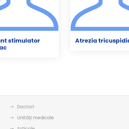
nt stimulator
Atrezia tricuspid
iac
Doctori
Unități medicale
Articole