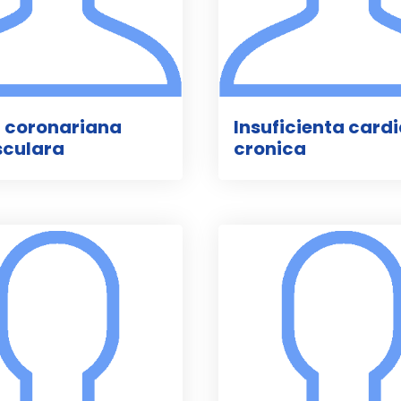
 coronariana
Insuficienta card
sculara
cronica