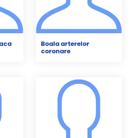
iaca
Boala arterelor
coronare