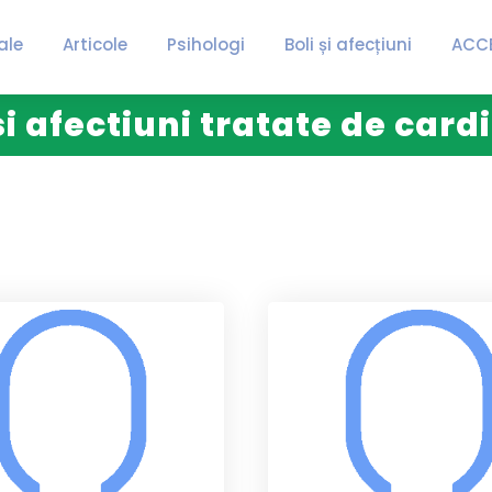
ale
Articole
Psihologi
Boli și afecțiuni
ACC
si afectiuni tratate de card