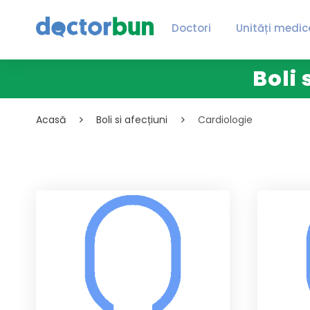
Doctori
Unități medic
Boli 
Acasă
Boli si afecțiuni
Cardiologie