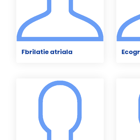
Fbrilatie atriala
Ecogr