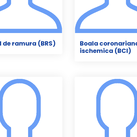
l de ramura (BRS)
Boala coronarian
ischemica (BCI)