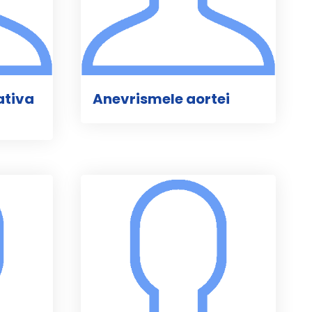
ativa
Anevrismele aortei