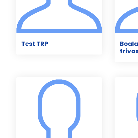
Test TRP
Boala
triva