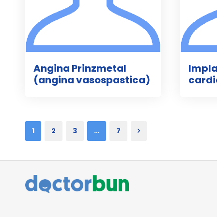
Angina Prinzmetal
Impla
(angina vasospastica)
card
1
2
3
…
7