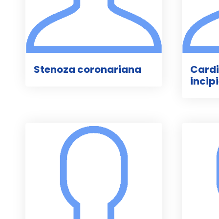
Stenoza coronariana
Cardi
incip