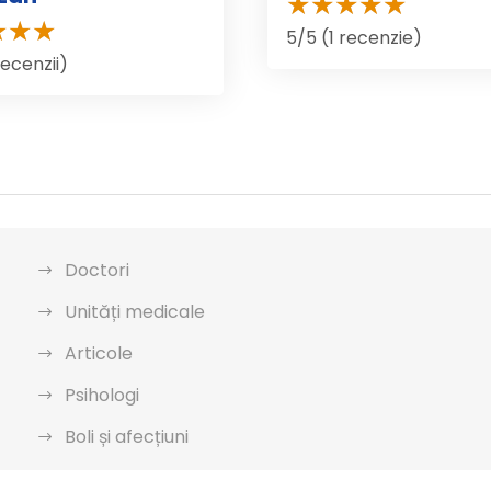
5/5 (1 recenzie)
recenzii)
Doctori
Unități medicale
Articole
Psihologi
Boli și afecțiuni