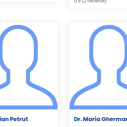
1/5 (2 recenzii)
lian Petrut
Dr. Maria Gherma