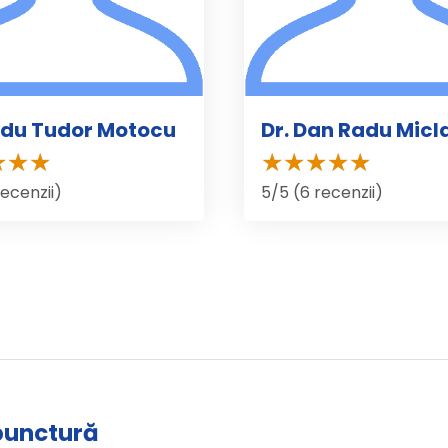
adu Tudor Motocu
Dr. Dan Radu Micl
recenzii)
5/5 (6 recenzii)
upunctură