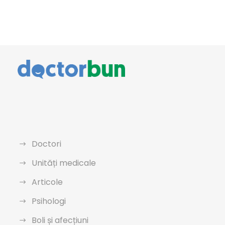
Doctori
Unități medicale
Articole
Psihologi
Boli și afecțiuni