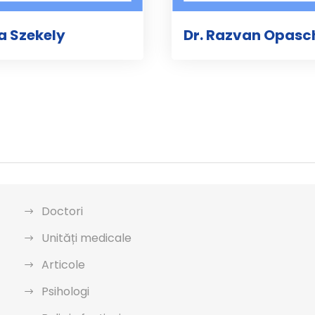
va Szekely
Dr. Razvan Opasc
Doctori
Unități medicale
Articole
Psihologi