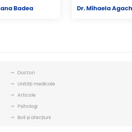
iliana Badea
Dr. Mihaela Agac
Doctori
Unități medicale
Articole
Psihologi
Boli și afecțiuni