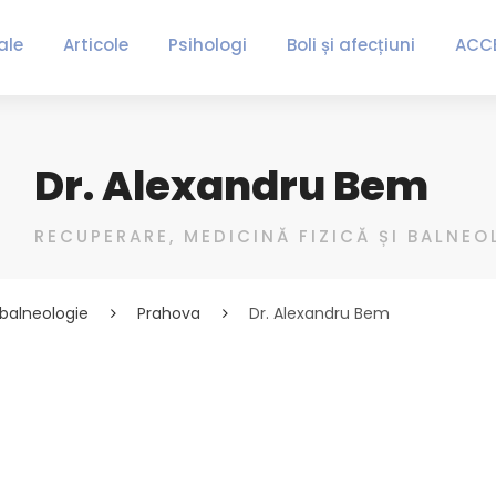
ale
Articole
Psihologi
Boli și afecțiuni
ACC
Dr. Alexandru Bem
RECUPERARE, MEDICINĂ FIZICĂ ȘI BALNEO
 balneologie
Prahova
Dr. Alexandru Bem