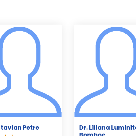
ctavian Petre
Dr. Liliana Lumini
Bomboe