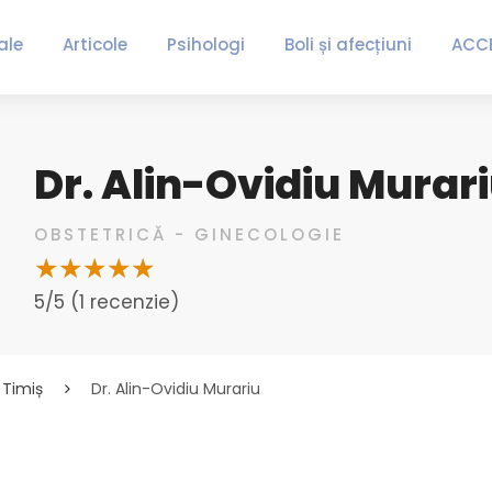
ale
Articole
Psihologi
Boli și afecțiuni
ACC
Dr. Alin-Ovidiu Murar
OBSTETRICĂ - GINECOLOGIE
5/5 (1 recenzie)
Timiș
Dr. Alin-Ovidiu Murariu