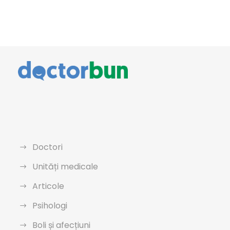
Doctori
Unități medicale
Articole
Psihologi
Boli și afecțiuni