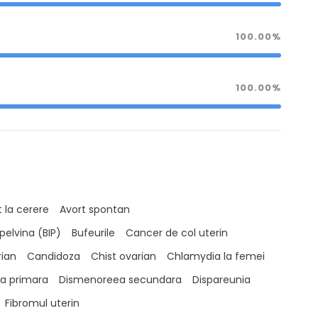
100.00%
100.00%
 la cerere
Avort spontan
pelvina (BIP)
Bufeurile
Cancer de col uterin
rian
Candidoza
Chist ovarian
Chlamydia la femei
a primara
Dismenoreea secundara
Dispareunia
Fibromul uterin