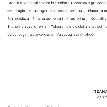
Greata si varsaturi severe in sarcina (Hiperemezis gravidar
Menoragia
Metroragia
Nasterea prematura
Placenta p
Salmoneloza
Sarcina ectopica ( extrauterina )
Secretii 
Trichomoniaza la femei
Tulburari ale ciclului menstrual
Vulvo-vaginita candidozica
Vulvovaginita atrofică
TZAN
02.12.