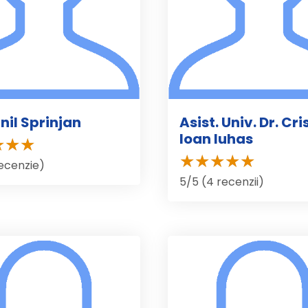
nil Sprinjan
Asist. Univ. Dr. Cri
Ioan Iuhas
recenzie)
5/5 (4 recenzii)