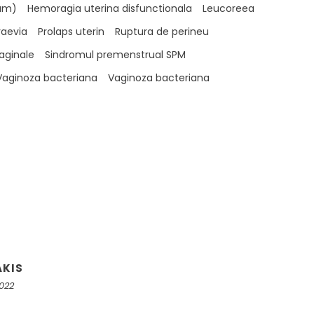
ium)
Hemoragia uterina disfunctionala
Leucoreea
raevia
Prolaps uterin
Ruptura de perineu
vaginale
Sindromul premenstrual SPM
Vaginoza bacteriana
Vaginoza bacteriana
AKIS
2022