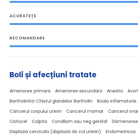
ACURATEȚE
RECOMANDARE
Boli și afecțiuni tratate
Amenoree primara
Amenoree secundara
Anexita
Avort
Bartholinita-Chistul glandelor Bartholin
Boala inflamatorie 
Cancerul corpului uterin
Cancerul mamar
Cancerul ova
Cistocel
Colpita
Condilom sau neg genital
Dismenoree
Displazia cervicala (displazia de col uterin)
Endometrioza