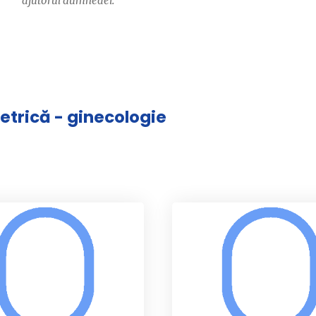
ajutorul dumneaei.
tetrică - ginecologie