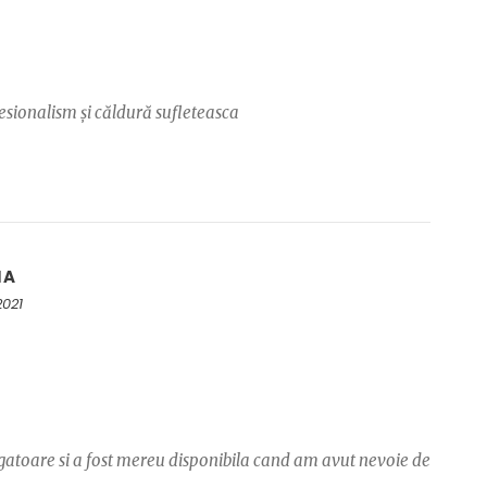
fesionalism și căldură sufleteasca
NA
2021
egatoare si a fost mereu disponibila cand am avut nevoie de