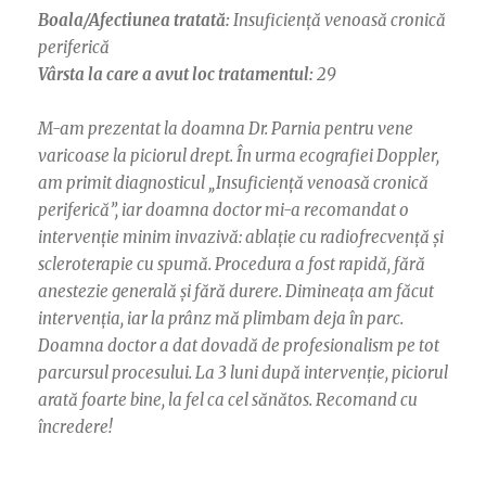
Boala/Afectiunea tratată:
Insuficiență venoasă cronică
periferică
Vârsta la care a avut loc tratamentul:
29
M-am prezentat la doamna Dr. Parnia pentru vene
varicoase la piciorul drept. În urma ecografiei Doppler,
am primit diagnosticul „Insuficiență venoasă cronică
periferică”, iar doamna doctor mi-a recomandat o
intervenție minim invazivă: ablație cu radiofrecvență și
scleroterapie cu spumă. Procedura a fost rapidă, fără
anestezie generală și fără durere. Dimineața am făcut
intervenția, iar la prânz mă plimbam deja în parc.
Doamna doctor a dat dovadă de profesionalism pe tot
parcursul procesului. La 3 luni după intervenție, piciorul
arată foarte bine, la fel ca cel sănătos. Recomand cu
încredere!