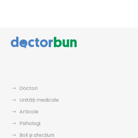
Doctori
Unități medicale
Articole
Psihologi
Boli și afecțiuni