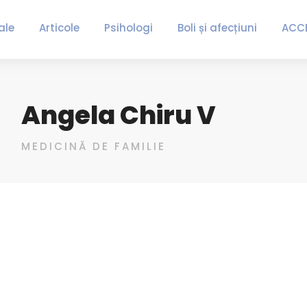
ale
Articole
Psihologi
Boli și afecțiuni
ACC
Angela Chiru V
MEDICINĂ DE FAMILIE