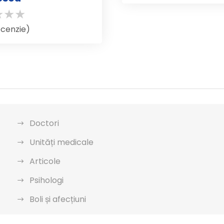
recenzie)
Doctori
Unități medicale
Articole
Psihologi
Boli și afecțiuni