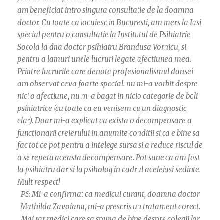
am beneficiat intro singura consultatie de la doamna
doctor. Cu toate ca locuiesc in Bucuresti, am mers la Iasi
special pentru o consultatie la Institutul de Psihiatrie
Socola la dna doctor psihiatru Brandusa Vornicu, si
pentru a lamuri unele lucruri legate afectiunea mea.
Printre lucrurile care denota profesionalismul dansei
am observat ceva foarte special: nu mi-a vorbit despre
nici o afectiune, nu m-a bagat in nicio categorie de boli
psihiatrice (cu toate ca eu venisem cu un diagnostic
clar). Doar mi-a explicat ca exista o decompensare a
functionarii creierului in anumite conditii si ca e bine sa
fac tot ce pot pentru a intelege sursa si a reduce riscul de
a se repeta aceasta decompensare. Pot sune ca am fost
la psihiatru dar si la psiholog in cadrul aceleiasi sedinte.
Mult respect!
PS: Mi-a confirmat ca medicul curant, doamna doctor
Mathilda Zavoianu, mi-a prescris un tratament corect.
Mai rar medici care sa spuna de bine despre colegii lor