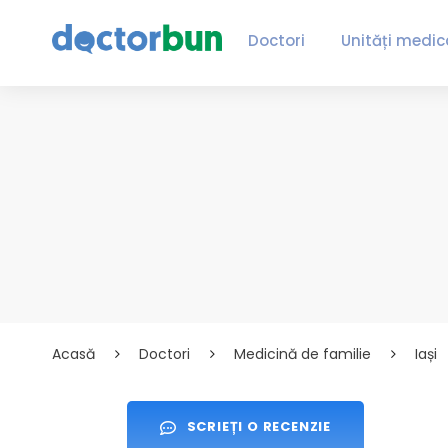
Doctori
Unități medic
Acasă
Doctori
Medicină de familie
Iași
SCRIEȚI O RECENZIE