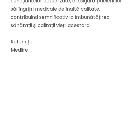
cunoștințelor actualizate, el asigură pacienților
săi îngrijiri medicale de înaltă calitate,
contribuind semnificativ la îmbunătățirea
sănătății și calității vieții acestora.
Referințe
Medlife