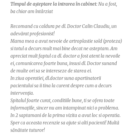
Timpul de așteptare la intrarea în cabinet:
Nu a fost,
ba chiar am întârziat
Recomand cu caldura pe dl. Doctor Calin Claudiu, un
adevărat profesionist!
Mama mea a avut nevoie de artroplastie sold (proteza)
si totul a decurs mult mai bine decat ne asteptam. Am
apreciat mult faptul ca dl. doctor a fost atent la nevoile
ei, comunicarea foarte buna, insusi dl. Doctor sunand
de multe ori sa se intereseze de starea ei.
In ziua operatiei, dl.doctor suna apartinatorii
pacientului sa ii tina la curent despre cum a decurs
intervenția.
Spitalul foarte curat, conditiile bune, ti se ofera toate
informațiile, sincer nu am intampinat nici o problema.
In 2 saptamani de la prima vizita a avut loc si operatia.
Sper ca aceasta recenzie sa ajute si alti pacienti! Multă
sănătate tuturor!