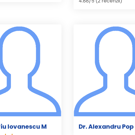
4.88/5 (2 recenzii)
iviu Iovanescu M
Dr. Alexandru Pop