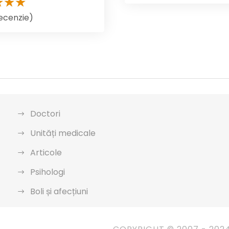
recenzie)
Doctori
Unități medicale
Articole
Psihologi
Boli și afecțiuni