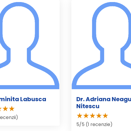
uminita Labusca
Dr. Adriana Neag
Nitescu
recenzii)
5/5 (1 recenzie)