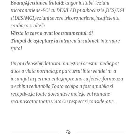
Boala/Afectiunea tratată:
angor instabil-leziuni
tricoronariene-PCI cu DES/LAD pt subocluzie ,DES/DGI
si DES/MG1,leziuni severe tricoronariene,insuficienta
cardiaca si altele
Vârsta la care a avut loc tratamentul:
61
Timpul de așteptare la intrarea în cabinet:
internare
spital
Un om deosebit,datorita maiestriei acestui medic,pot
duce o viata normala,pe parcursul interventiei m-a
incurajat in permanenta,impreuna cu fetele, formeaza
o echipa redutabila.Toata echipa a fost amabila si
receptiva,la toate doleantele mele,le voi ramane
recunoscator toata viata.Cu respect si consideratie.