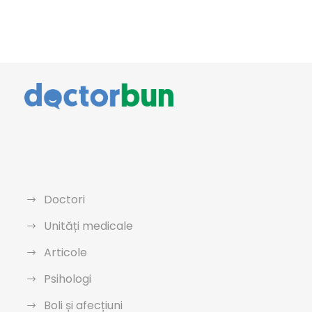
Doctori
Unități medicale
Articole
Psihologi
Boli și afecțiuni