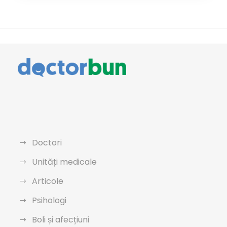
Doctori
Unități medicale
Articole
Psihologi
Boli și afecțiuni