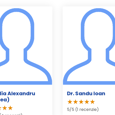
elia Alexandru
Dr. Sandu Ioan
nea)
5/5 (1 recenzie)