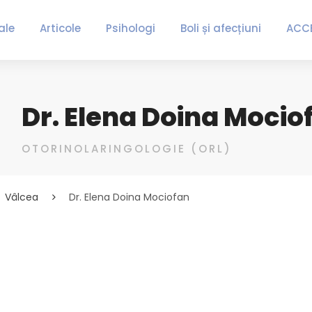
ale
Articole
Psihologi
Boli și afecțiuni
ACC
Dr. Elena Doina Mocio
OTORINOLARINGOLOGIE (ORL)
Vâlcea
Dr. Elena Doina Mociofan