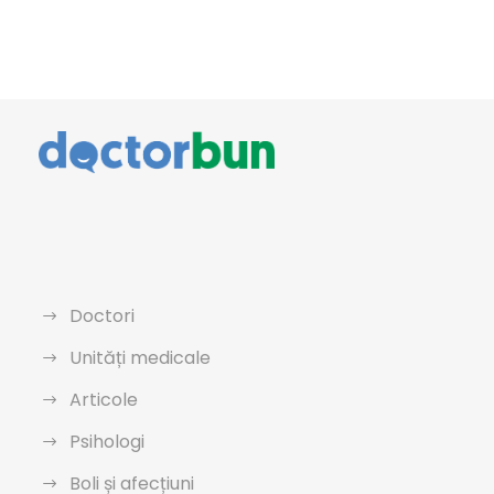
Doctori
Unități medicale
Articole
Psihologi
Boli și afecțiuni