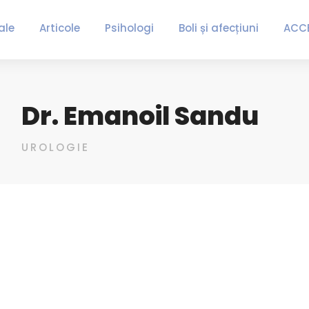
ale
Articole
Psihologi
Boli și afecțiuni
ACC
Dr. Emanoil Sandu
UROLOGIE