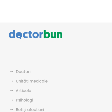
Doctori
Unități medicale
Articole
Psihologi
Boli și afecțiuni