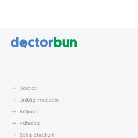
Doctori
Unități medicale
Articole
Psihologi
Boli și afecțiuni