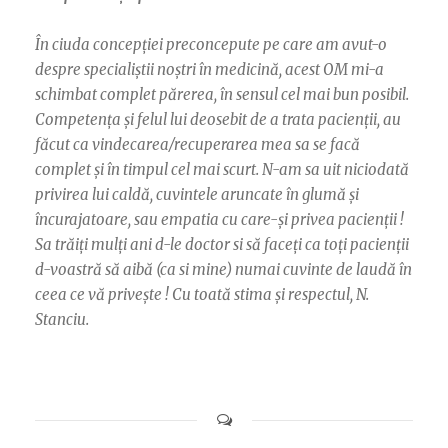
În ciuda concepției preconcepute pe care am avut-o
despre specialiștii noștri în medicină, acest OM mi-a
schimbat complet părerea, în sensul cel mai bun posibil.
Competența și felul lui deosebit de a trata pacienții, au
făcut ca vindecarea/recuperarea mea sa se facă
complet și în timpul cel mai scurt. N-am sa uit niciodată
privirea lui caldă, cuvintele aruncate în glumă și
încurajatoare, sau empatia cu care-și privea pacienții !
Sa trăiți mulți ani d-le doctor si să faceți ca toți pacienții
d-voastră să aibă (ca si mine) numai cuvinte de laudă în
ceea ce vă privește ! Cu toată stima și respectul, N.
Stanciu.