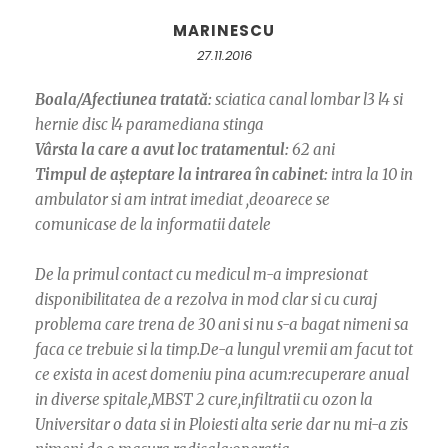
MARINESCU
27.11.2016
Boala/Afectiunea tratată:
sciatica canal lombar l3 l4 si
hernie disc l4 paramediana stinga
Vârsta la care a avut loc tratamentul:
62 ani
Timpul de așteptare la intrarea în cabinet:
intra la 10 in
ambulator si am intrat imediat ,deoarece se
comunicase de la informatii datele
De la primul contact cu medicul m-a impresionat
disponibilitatea de a rezolva in mod clar si cu curaj
problema care trena de 30 ani si nu s-a bagat nimeni sa
faca ce trebuie si la timp.De-a lungul vremii am facut tot
ce exista in acest domeniu pina acum:recuperare anual
in diverse spitale,MBST 2 cure,infiltratii cu ozon la
Universitar o data si in Ploiesti alta serie dar nu mi-a zis