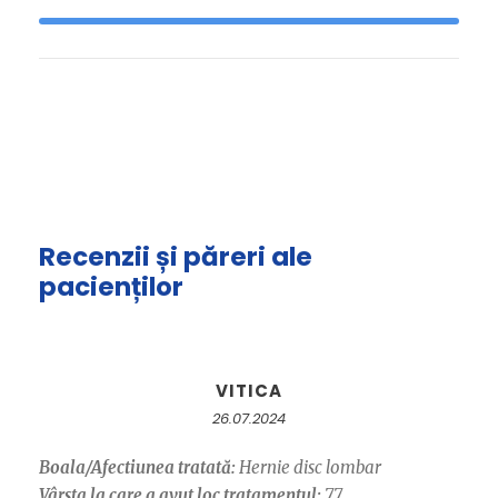
Recenzii și păreri ale
pacienților
VITICA
26.07.2024
Boala/Afectiunea tratată:
Hernie disc lombar
Vârsta la care a avut loc tratamentul:
77