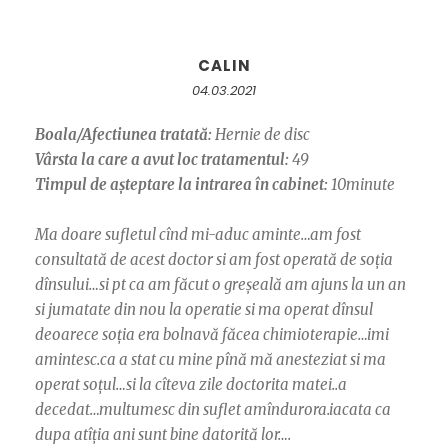
CALIN
04.03.2021
Boala/Afectiunea tratată:
Hernie de disc
Vârsta la care a avut loc tratamentul:
49
Timpul de așteptare la intrarea în cabinet:
10minute
Ma doare sufletul cînd mi-aduc aminte…am fost
consultată de acest doctor si am fost operată de soția
dînsului…si pt ca am făcut o greșeală am ajuns la un an
si jumatate din nou la operatie si ma operat dînsul
deoarece soția era bolnavă făcea chimioterapie…imi
amintesc.ca a stat cu mine pînă mă anesteziat si ma
operat soțul…si la cîteva zile doctorita matei..a
decedat…multumesc din suflet amîndurora.iacata ca
dupa atîția ani sunt bine datorită lor….