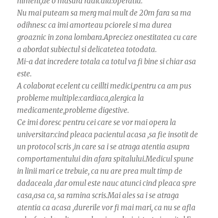
nimeni,de o masura radicala:operatia.
Nu mai puteam sa merg mai mult de 20m fara sa ma
odihnesc ca imi amorteau pciorele si ma durea
groaznic in zona lombara.Apreciez onestitatea cu care
a abordat subiectul si delicatetea totodata.
Mi-a dat incredere totala ca totul va fi bine si chiar asa
este.
A colaborat ecelent cu ceillti medici,pentru ca am pus
probleme multiple:cardiaca,alergica la
medicamente,probleme digestive.
Ce imi doresc pentru cei care se vor mai opera la
universitar:cind pleaca pacientul acasa ,sa fie insotit de
un protocol scris ,in care sa i se atraga atentia asupra
comportamentului din afara spitalului.Medicul spune
in linii mari ce trebuie, ca nu are prea mult timp de
dadaceala ,dar omul este nauc atunci cind pleaca spre
casa,asa ca, sa ramina scris.Mai ales sa i se atraga
atentia ca acasa ,durerile vor fi mai mari, ca nu se afla