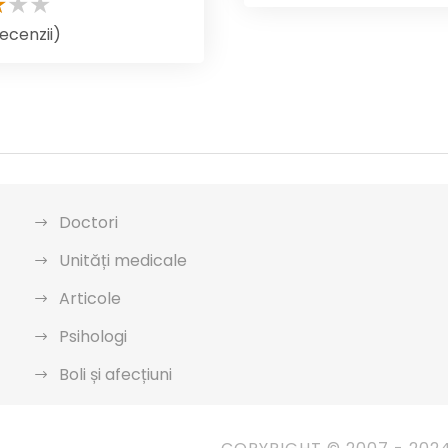
recenzii)
Doctori
Unități medicale
Articole
Psihologi
Boli și afecțiuni