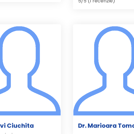
5/5 (1 recenzie)
avi Ciuchita
Dr. Marioara Tom