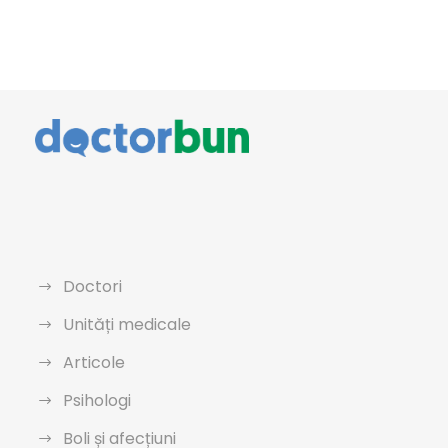
Doctori
Unități medicale
Articole
Psihologi
Boli și afecțiuni