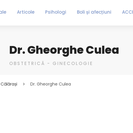
ale
Articole
Psihologi
Boli și afecțiuni
ACC
Dr. Gheorghe Culea
OBSTETRICĂ - GINECOLOGIE
Călărași
Dr. Gheorghe Culea