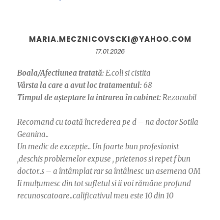
MARIA.MECZNICOVSCKI@YAHOO.COM
17.01.2026
Boala/Afectiunea tratată:
E.coli si cistita
Vârsta la care a avut loc tratamentul:
68
Timpul de așteptare la intrarea în cabinet:
Rezonabil
Recomand cu toată încrederea pe d – na doctor Sotila
Geanina..
Un medic de excepție.. Un foarte bun profesionist
,deschis problemelor expuse , prietenos si repet f bun
doctor..s – a întâmplat rar sa întâlnesc un asemena OM
Ii mulțumesc din tot sufletul si ii voi rămâne profund
recunoscatoare..calificativul meu este 10 din 10