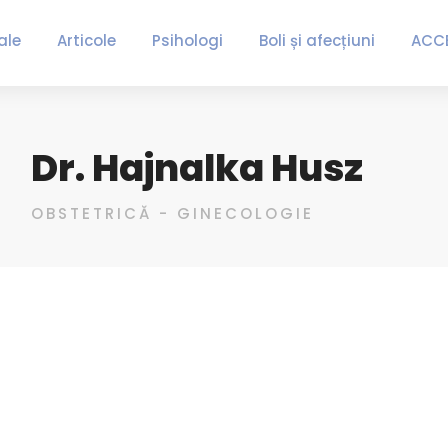
ale
Articole
Psihologi
Boli și afecțiuni
ACC
Dr. Hajnalka Husz
OBSTETRICĂ - GINECOLOGIE