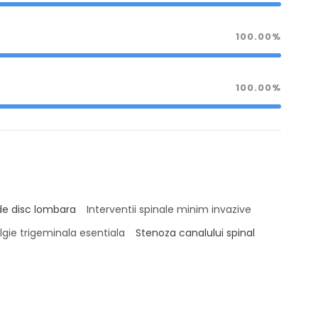
100.00%
100.00%
de disc lombara
Interventii spinale minim invazive
lgie trigeminala esentiala
Stenoza canalului spinal