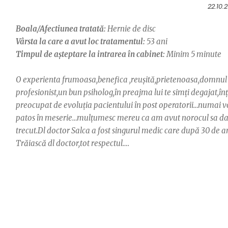
22.10.
Boala/Afectiunea tratată:
Hernie de disc
Vârsta la care a avut loc tratamentul:
53 ani
Timpul de așteptare la intrarea în cabinet:
Minim 5 minute
O experienta frumoasa,benefica ,reușită,prietenoasa,domnul 
profesionist,un bun psiholog,în preajma lui te simți degajat,înț
preocupat de evoluția pacientului în post operatorii…numai 
patos în meserie…mulțumesc mereu ca am avut norocul sa dau
trecut.Dl doctor Salca a fost singurul medic care după 30 de an
Trăiască dl doctor,tot respectul….