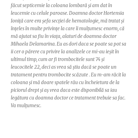
făcut septicemie la coloana lombară și am dat în
leucemie cu celule paroase. Doamna doctor Hortensia
Ioniță care era șefa secției de hematologie, mă tratat și
înțeles în multe privințe la care îi mulțumesc enorm, că
mă ajutat sa fiu în viața, alaturi de doamna doctor
Mihaela Delamarina. Eu as dori daca se poate sa pot sa
ii cer o părere cu privire la analizele ce mi-au ieșit în
ultimul timp, cum ar fi trombocitele sunt 74 și
leucocitele 22, deci as vrea să știu dacă se poate un
tratament pentru trombocite scăzute . Eu m-am răcit la
coloana și mă doare spatele rău cu încheietura de la
piciorul drept și aș vrea daca este disponibilă sa iau
legătura cu doamna doctor ce tratament trebuie sa fac.
Va mulțumesc.