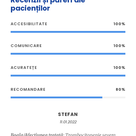
Recenzii și păreri ale
pacienților
ACCESIBILITATE
100%
COMUNICARE
100%
ACURATEȚE
100%
RECOMANDARE
80%
STEFAN
11.01.2022
Boala/Afectiunea tratată:
Trombocitopenie severa