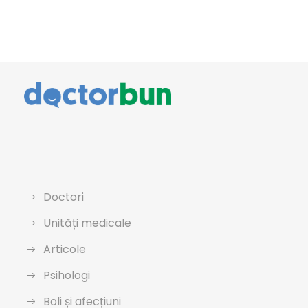
Doctori
Unități medicale
Articole
Psihologi
Boli și afecțiuni