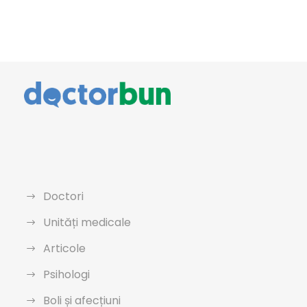
Doctori
Unități medicale
Articole
Psihologi
Boli și afecțiuni