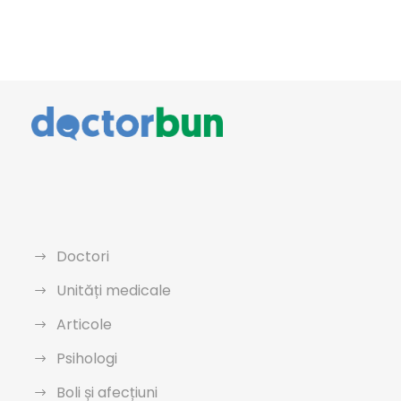
Doctori
Unități medicale
Articole
Psihologi
Boli și afecțiuni