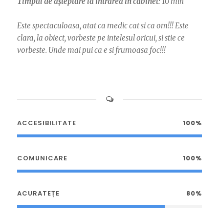
Timpul de așteptare la intrarea în cabinet:
10 min
Este spectaculoasa, atat ca medic cat si ca om!!! Este
clara, la obiect, vorbeste pe intelesul oricui, si stie ce
vorbeste. Unde mai pui ca e si frumoasa foc!!!
ACCESIBILITATE
100%
COMUNICARE
100%
ACURATEȚE
80%