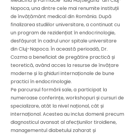
Medicină și Farmacie “Iuliu Hațtieganu” din Cluj-
Napoca, una dintre cele mai renumite instituții
de învățământ medical din România. După
finalizarea studiilor universitare, a continuat cu
un program de rezidențiat în endocrinologie,
desfășurat în cadrul unor spitale universitare
din Cluj-Napoca. În această perioadă, Dr.
Cozma a beneficiat de pregătire practică și
teoretică, având acces la resurse de învățare
moderne și la ghiduri internaționale de bune
practici în endocrinologie.
Pe parcursul formării sale, a participat la
numeroase conferințe, workshopuri și cursuri de
specializare, atât la nivel național, cât și
internațional. Acestea au inclus domenii precum
diagnosticul avansat al afecțiunilor tiroidiene,
managementul diabetului zaharat și