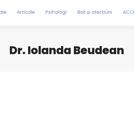
ale
Articole
Psihologi
Boli și afecțiuni
ACC
Dr. Iolanda Beudean