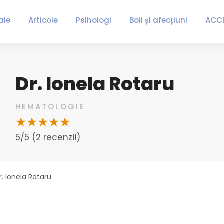
ale
Articole
Psihologi
Boli și afecțiuni
ACC
Dr. Ionela Rotaru
HEMATOLOGIE
5/5 (2 recenzii)
r. Ionela Rotaru