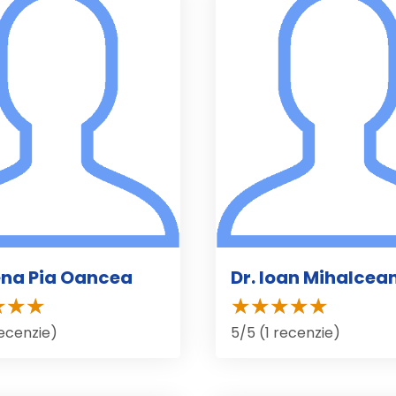
lena Pia Oancea
Dr. Ioan Mihalcea
recenzie)
5/5 (1 recenzie)