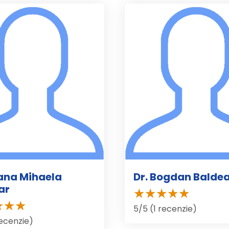
iana Mihaela
Dr. Bogdan Balde
ar
5/5 (1 recenzie)
recenzie)