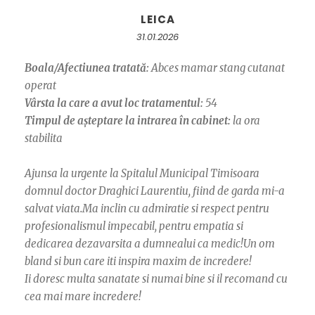
LEICA
31.01.2026
Boala/Afectiunea tratată:
Abces mamar stang cutanat
operat
Vârsta la care a avut loc tratamentul:
54
Timpul de așteptare la intrarea în cabinet:
la ora
stabilita
Ajunsa la urgente la Spitalul Municipal Timisoara
domnul doctor Draghici Laurentiu, fiind de garda mi-a
salvat viata.Ma inclin cu admiratie si respect pentru
profesionalismul impecabil, pentru empatia si
dedicarea dezavarsita a dumnealui ca medic!Un om
bland si bun care iti inspira maxim de incredere!
Ii doresc multa sanatate si numai bine si il recomand cu
cea mai mare incredere!