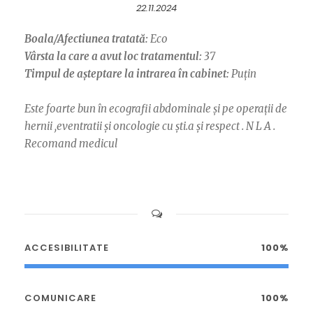
22.11.2024
Boala/Afectiunea tratată:
Eco
Vârsta la care a avut loc tratamentul:
37
Timpul de așteptare la intrarea în cabinet:
Puțin
Este foarte bun în ecografii abdominale și pe operații de
hernii ,eventratii și oncologie cu ști.a și respect . N L A .
Recomand medicul
ACCESIBILITATE
100%
COMUNICARE
100%