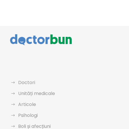
Doctori
Unități medicale
Articole
Psihologi
Boli și afecțiuni